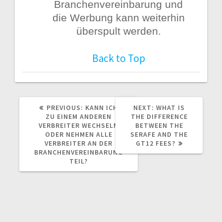
Branchenvereinbarung und
die Werbung kann weiterhin
überspult werden.
Back to Top
PREVIOUS
NEXT
PREVIOUS:
KANN ICH
NEXT:
WHAT IS
POST:
POST:
ZU EINEM ANDEREN
THE DIFFERENCE
VERBREITER WECHSELN
BETWEEN THE
ODER NEHMEN ALLE
SERAFE AND THE
VERBREITER AN DER
GT12 FEES?
BRANCHENVEREINBARUNG
TEIL?