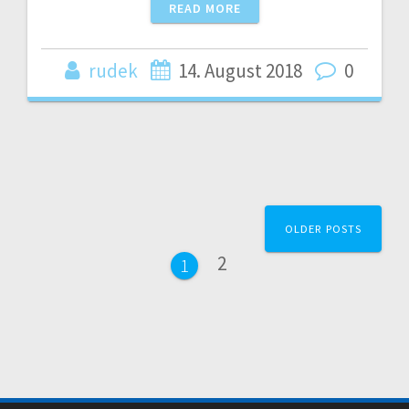
READ MORE
rudek
14. August 2018
0
Posts
OLDER POSTS
navigation
Page
2
Page
1