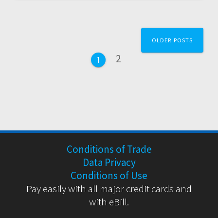
Posts
OLDER POSTS
navigation
Page
2
Page
1
Conditions of Trade
Data Privacy
Conditions of Use
Pay easily with all major credit cards and
with eBill.