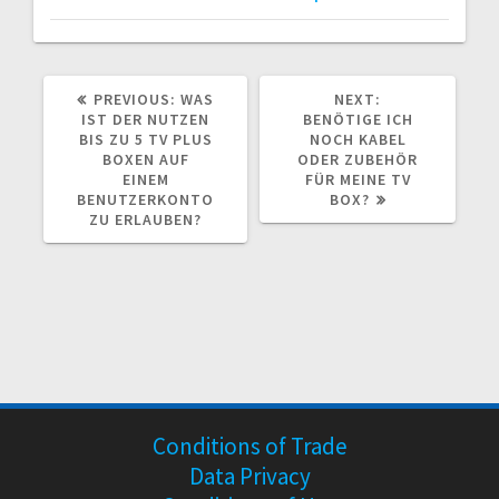
PREVIOUS
NEXT
PREVIOUS:
WAS
NEXT:
POST:
POST:
IST DER NUTZEN
BENÖTIGE ICH
BIS ZU 5 TV PLUS
NOCH KABEL
BOXEN AUF
ODER ZUBEHÖR
EINEM
FÜR MEINE TV
BENUTZERKONTO
BOX?
ZU ERLAUBEN?
Conditions of Trade
Data Privacy