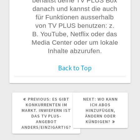
behältst deine TV PLUS Box
danach und kannst die auch
für Funktionen ausserhalb
von TV PLUS benutzen: z.
B. YouTube, Netflix oder das
Media Center oder um lokale
Inhalte abzurufen.
Back to Top
PREVIOUS
NEXT
PREVIOUS:
ES GIBT
NEXT:
WO KANN
POST:
POST:
KONKURRENTEN IM
ICH ABOS
MARKT. INWIEFERN IST
HINZUFÜGEN,
DAS TV PLUS-
ÄNDERN ODER
ANGEBOT
KÜNDIGEN?
ANDERS/EINZIGARTIG?