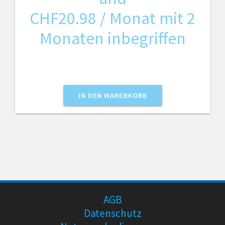
CHF
20.98
/ Monat mit 2
Monaten inbegriffen
IN DEN WARENKORB
AGB
Datenschutz