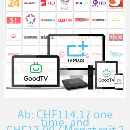
Ab:
CHF
114.17
one
time, and
CHF
13.90
/ Monat mit 2