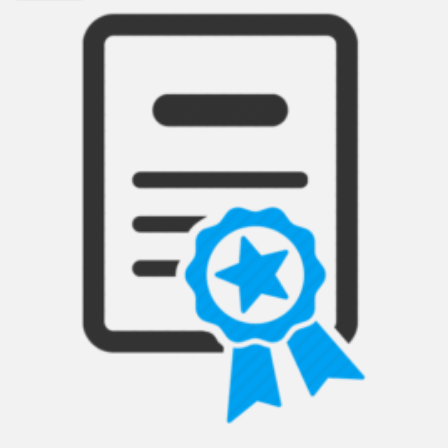
ATV10
TV
Box
Menge