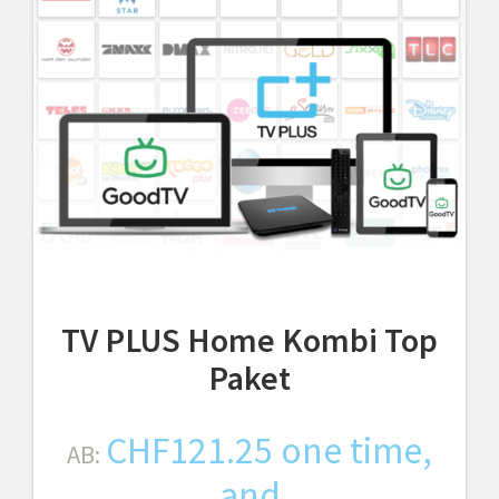
TV PLUS Home Kombi Top
Paket
CHF
121.25
one time,
AB:
and