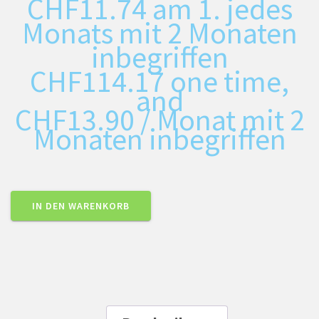
CHF
11.74
am 1. jedes
Monats mit 2 Monaten
inbegriffen
CHF
114.17
one time,
and
CHF
13.90
/ Monat mit 2
Monaten inbegriffen
IN DEN WARENKORB