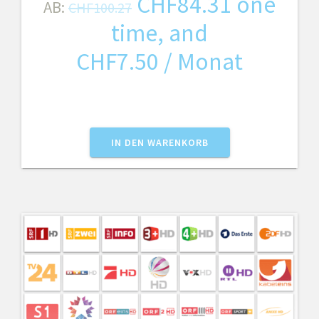
Ursprünglicher
Aktuelle
CHF
84.31
one
AB:
CHF
100.27
Preis
Preis
time, and
war:
ist:
CHF
7.50
/ Monat
CHF100.27
CHF84.3
IN DEN WARENKORB