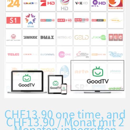
CHF
13.90
one time, and
CHF
13.90
/ Monat mit 2
Monaten inbegriffen