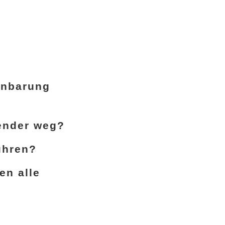
inbarung
Sender weg?
ühren?
en alle