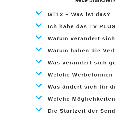
b
GT12 – Was ist das?
b
Ich habe das TV PLUS
b
Warum verändert sich
b
Warum haben die Verb
b
Was verändert sich 
b
Welche Werbeformen
b
Was ändert sich für 
b
Welche Möglichkeite
b
Die Startzeit der Se