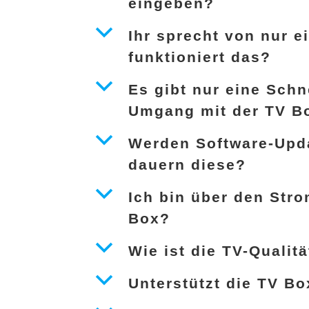
eingeben?
b
Ihr sprecht von nur 
funktioniert das?
b
Es gibt nur eine Schn
Umgang mit der TV B
b
Werden Software-Upda
dauern diese?
b
Ich bin über den Stro
Box?
b
Wie ist die TV-Qualitä
b
Unterstützt die TV Bo