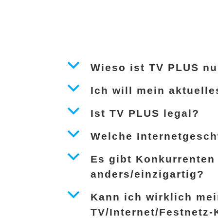
b
Wieso ist TV PLUS nu
b
Ich will mein aktuell
b
Ist TV PLUS legal?
b
Welche Internetgesch
b
Es gibt Konkurrenten
anders/einzigartig?
b
Kann ich wirklich mei
TV/Internet/Festnetz