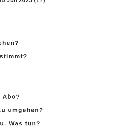
sehen?
estimmt?
c Abo?
 zu umgehen?
au. Was tun?