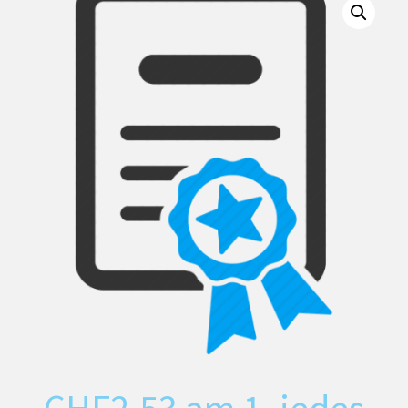
CHF
2.53
am 1. jedes