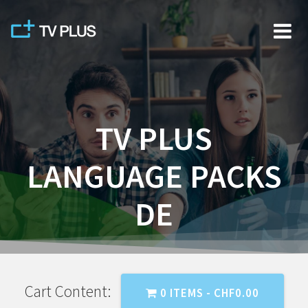
Skip
to
content
TV PLUS
LANGUAGE PACKS
DE
Cart Content:
0 ITEMS -
CHF
0.00