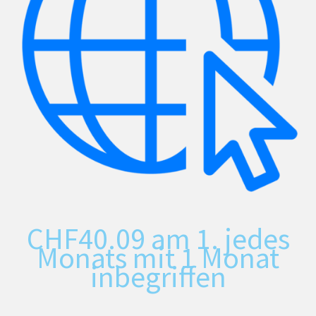
CHF
40.09
am 1. jedes
Monats mit 1 Monat
inbegriffen