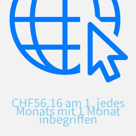
CHF
56.16
am 1. jedes
Monats mit 1 Monat
inbegriffen