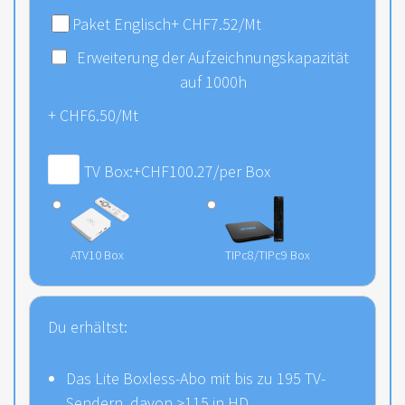
Paket Englisch
+
CHF
7.52
/Mt
Erweiterung der Aufzeichnungskapazität
auf 1000h
+
CHF
6.50
/Mt
TV Box:
+
CHF
100.27
/per Box
ATV10 Box
TIPc8/TIPc9 Box
Du erhältst:
Das Lite Boxless-Abo mit bis zu 195 TV-
Sendern, davon >115 in HD