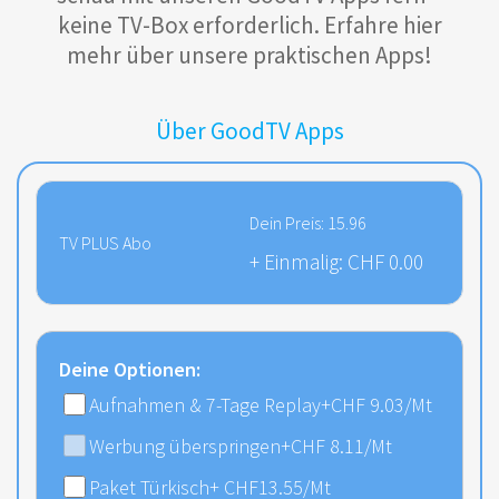
keine TV-Box erforderlich. Erfahre hier
mehr über unsere praktischen Apps!
Über GoodTV Apps
Dein Preis:
15.96
TV PLUS Abo
+ Einmalig:
CHF 0.00
Deine Optionen:
Aufnahmen & 7-Tage Replay
+CHF 9.03/Mt
Werbung überspringen
+CHF 8.11/Mt
Paket Türkisch
+
CHF
13.55
/Mt